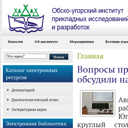
Новости
Об институте
Мероприятия
Вестник угр
Главная
Вы здесь
Форма поиска
Вопросы пр
Каталог электронных
обсудили н
ресурсов
2
Депозитарий
Ав
Диалектологический атлас
ра
Литературная карта
Юг
круглый сто
Электронная библиотека