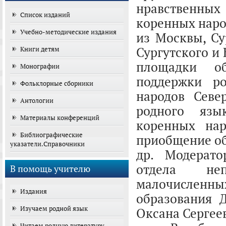
нравственных
Список изданий
коренных наро
Учебно-методические издания
из Москвы, Су
Сургутского и 
Книги детям
площадки об
Монографии
поддержки р
Фольклорные сборники
народов Севе
Антологии
родного язы
Материалы конференций
коренных нар
Библиографические
приобщение об
указатели.Справочники
др. Модерато
отдела неп
В помощь учителю
малочисленн
Издания
образования 
Изучаем родной язык
Оксана Сергее
Читаем родную литературу