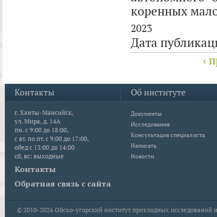
коренных мало
2023
Дата публикац
‹ 
Контакты
Об институте
г. Ханты-Мансийск,
Документы
ул. Мира, д. 14А
Исследования
пн. с 9:00 до 18:00,
Консультация специалиста
с вт. по пт. с 9:00 до 17:00,
Написать
обед с 13:00 до 14:00
сб, вс: выходные
Новости
Контакты
Обратная связь с сайта
© 2010-2026
Обско-угорский институт прикладных исследований и р