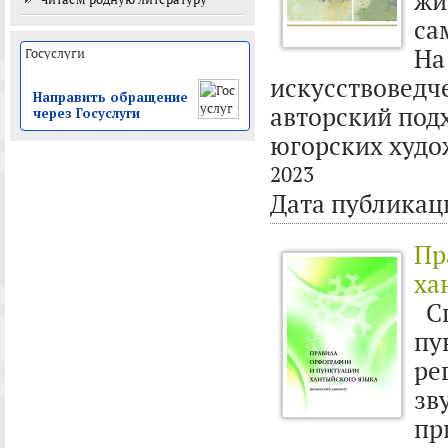
жи
са
На
искусствоведч
Направить обращение
авторский под
через Госуслуги
югорских худо
2023
Дата публикац
Пр
ха
Сп
пу
ре
зв
пр