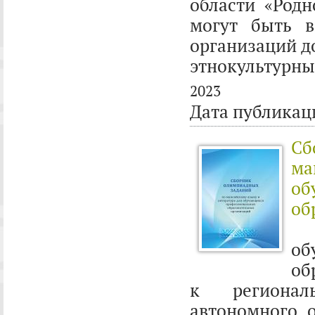
области «Родн
могут быть в
организаций д
этнокультурны
2023
Дата публикац
Сб
ма
об
об
Сб
о
об
к регионал
автономного 