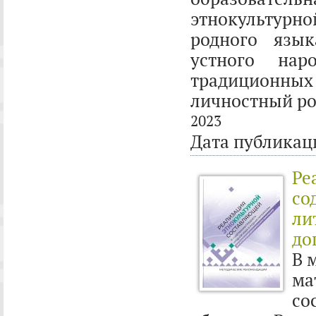
этнокультурн
родного язык
устного нар
традиционны
личностный ро
2023
Дата публикац
Ре
со
ли
до
В 
ма
со