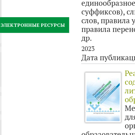
единообразное
суффиксов), с
слов, правила
ЭЛЕКТРОННЫЕ РЕСУРСЫ
правила перен
др.
2023
Дата публикац
Ре
со
ли
об
Ме
д
о
образовател