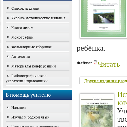
Список изданий
Учебно-методические издания
Книги детям
Монографии
ребёнка.
Фольклорные сборники
Антологии
Читать
Файлы:
Материалы конференций
Библиографические
Другие издания раз
указатели.Справочники
Ис
В помощь учителю
юг
Издания
Уч
тв
Изучаем родной язык
Читаем родную литературу