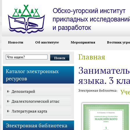
Новости
Об институте
Мероприятия
Вестник угр
Главная
Вы здесь
Форма поиска
Заниматель
Каталог электронных
языка. 3 кл
ресурсов
Уч
Электронная библиотека:
Депозитарий
Диалектологический атлас
Литературная карта
Электронная библиотека