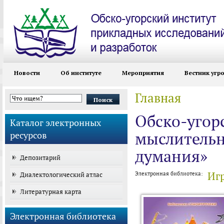
Новости
Об институте
Мероприятия
Вестник угр
Главная
Вы здесь
Форма поиска
Обско-угор
Каталог электронных
мыслительн
ресурсов
думания»
Депозитарий
Иг
Диалектологический атлас
Электронная библиотека:
Литературная карта
Электронная библиотека