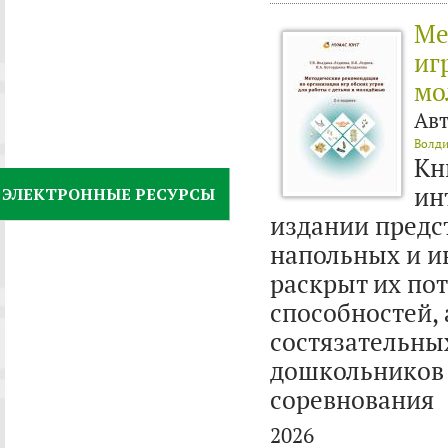
Ме
иг
мо
Ав
Волди
Кн
ин
ЭЛЕКТРОННЫЕ РЕСУРСЫ
издании предс
напольных и и
раскрыт их по
способностей,
состязательны
дошкольников 
соревнования
2026