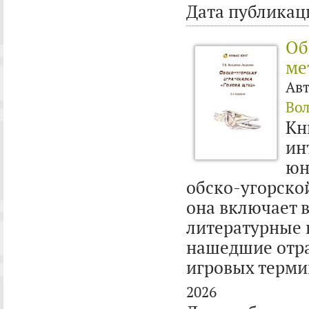
Дата публикац
Об
ме
Ав
Вол
Кн
ин
юн
обско-угорско
она включает 
литературные 
нашедшие отраж
игровых терми
2026