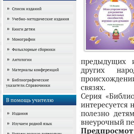
Список изданий
Учебно-методические издания
Книги детям
Монографии
Фольклорные сборники
предыдущих 
Антологии
других наро
Материалы конференций
происхожден
Библиографические
связях.
указатели.Справочники
Серия «Библио
В помощь учителю
интересуется н
полезно детям
Издания
внеурочный пер
Изучаем родной язык
Предпросмот
Читаем родную литературу