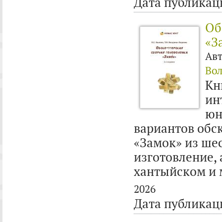
Дата публикац
Об
«З
Ав
Вол
Кн
ин
юн
вариантов обс
«Замок» из шес
изготовление, 
хантыйском и 
2026
Дата публикац