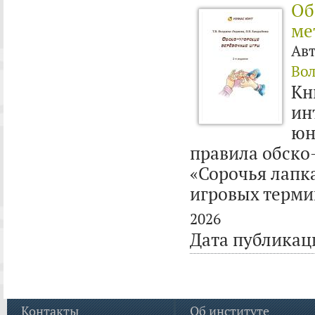
Об
ме
Ав
Вол
Кн
ин
юн
правила обско
«Сорочья лапка
игровых терми
2026
Дата публикац
Контакты
Об институте