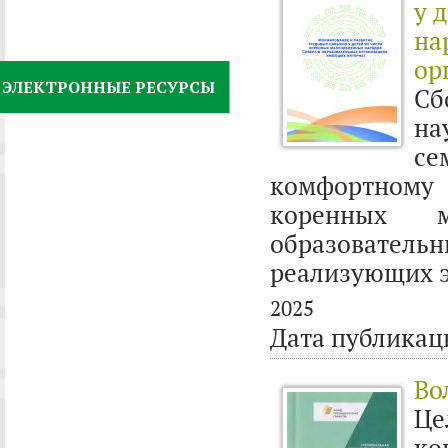
у 
на
ор
ЭЛЕКТРОННЫЕ РЕСУРСЫ
Сб
на
с
комфортно
коренных 
образователь
реализующих э
2025
Дата публикац
Во
Це
ко