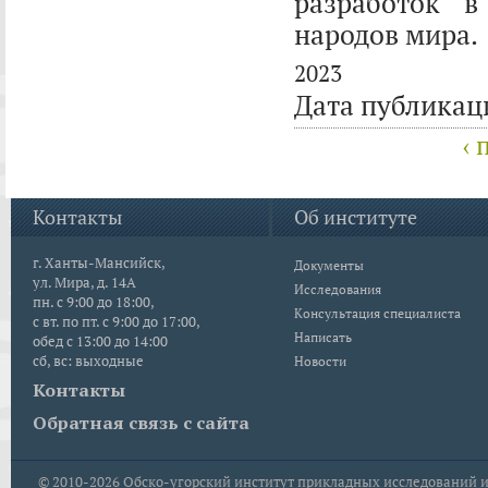
разработок в
народов мира.
2023
Дата публикац
‹
Контакты
Об институте
г. Ханты-Мансийск,
Документы
ул. Мира, д. 14А
Исследования
пн. с 9:00 до 18:00,
Консультация специалиста
с вт. по пт. с 9:00 до 17:00,
Написать
обед с 13:00 до 14:00
сб, вс: выходные
Новости
Контакты
Обратная связь с сайта
© 2010-2026
Обско-угорский институт прикладных исследований и р