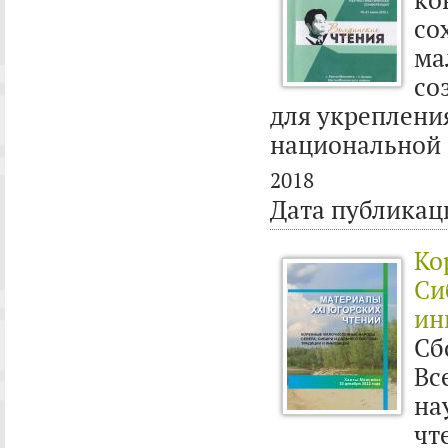
со
ма
со
для укреплени
национальной 
2018
Дата публикац
Ко
Си
ин
Сб
Вс
на
чт