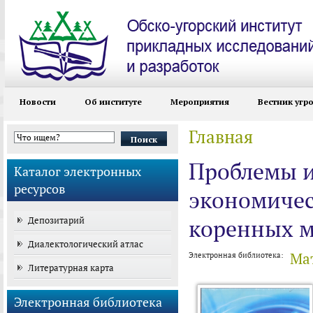
Новости
Об институте
Мероприятия
Вестник угр
Главная
Вы здесь
Форма поиска
Проблемы и
Каталог электронных
ресурсов
экономичес
Депозитарий
коренных м
Диалектологический атлас
Ма
Электронная библиотека:
Литературная карта
Электронная библиотека