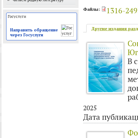
1316-249
Файлы:
Другие издания раз
Направить обращение
через Госуслуги
Со
Юг
В 
пе
ме
до
ра
2025
Дата публикац
Фо