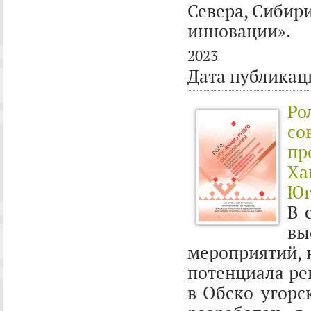
Севера, Сибири
инновации».
2023
Дата публикац
Ро
со
пр
Ха
Юг
В 
в
мероприятий, 
потенциала рег
в Обско-угорс