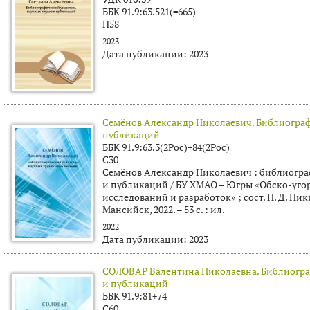
ББК 91.9:63.521(=665)
П58
2023
Дата публикации:
2023
Семёнов Александр Николаевич. Библиограф
публикаций
ББК 91.9:63.3(2Рос)+84(2Рос)
С30
Семёнов Александр Николаевич : библиогра
и публикаций / БУ ХМАО – Югры «Обско-уго
исследований и разработок» ; сост. Н. Д. Ники
Мансийск, 2022. – 53 с. : ил.
2022
Дата публикации:
2023
СОЛОВАР Валентина Николаевна. Библиогра
и публикаций
ББК 91.9:81+74
С60