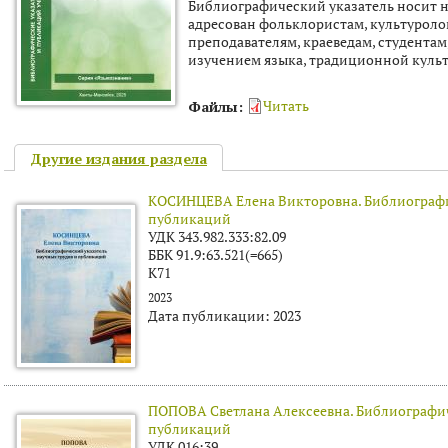
Библиографический указатель носит н
адресован фольклористам, культуролог
преподавателям, краеведам, студентам,
изучением языка, традиционной культ
Читать
Файлы:
Другие издания раздела
КОСИНЦЕВА Елена Викторовна. Библиографи
публикаций
УДК 343.982.333:82.09
ББК 91.9:63.521(=665)
К71
2023
Дата публикации:
2023
ПОПОВА Светлана Алексеевна. Библиографич
публикаций
УДК 016:39