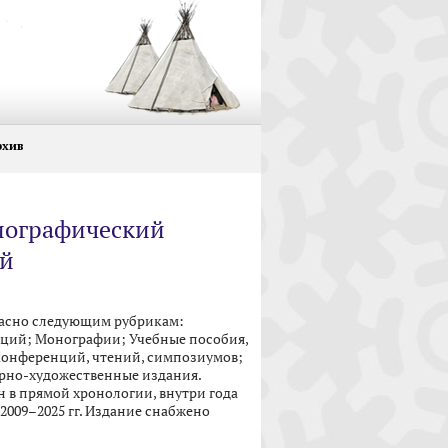
рхив
иографический
ий
ласно следующим рубрикам:
аций; Монографии; Учебные пособия,
конференций, чтений, симпозиумов;
урно-художественные издания.
 в прямой хронологии, внутри года
2009–2025 гг. Издание снабжено