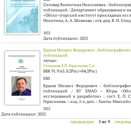
Соловар Валентина Николаевна : библиогра
публикаций / Департамент образования и н
«Обско-угорский институт прикладных исслед
Никитина, А. А. Шиянова ; отв. ред. В. И. Спод
2023
Дата публикации:
2023
Ершов Михаил Федорович : библиографическ
публикаций
Авторы:
Степанова Е.П.
Герасимова С.А.
ББК 91.9:63.3(2Рос)+84(2Рос)
Е80
Ершов Михаил Федорович : библиографич
публикаций / БУ ХМАО – Югры «Обско
исследований и разработок» ; сост. Е. П. С
Герасимова. – изд. 2-е, доп. – Ханты-Мансийск,
2022
Дата публикации:
2022
‹ предыдущая
3 из 9
следующа