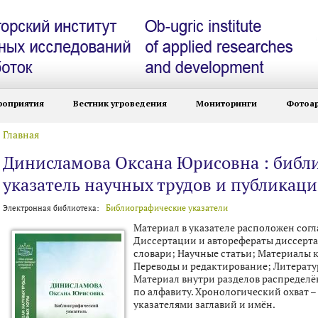
роприятия
Вестник угроведения
Мониторинги
Фотоа
Главная
Вы здесь
Динисламова Оксана Юрисовна : библ
указатель научных трудов и публикац
Библиографические указатели
Электронная библиотека:
Материал в указателе расположен сог
Диссертации и авторефераты диссерт
словари; Научные статьи; Материалы 
Переводы и редактирование; Литерат
Материал внутри разделов распределён
по алфавиту. Хронологический охват – 
указателями заглавий и имён.